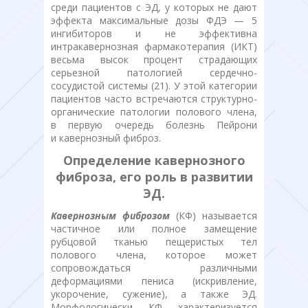
среди пациентов с ЭД, у которых не дают
эффекта максимальные дозы ФДЭ — 5
ингибиторов и не эффективна
интракавернозная фармакотерапия (ИКТ)
весьма высок процент страдающих
серьезной патологией сердечно-
сосудистой системы (21). У этой категории
пациентов часто встречаются структурно-
органические патологии полового члена,
в первую очередь болезнь Пейрони
и кавернозный фиброз.
Определение кавернозного
фиброза, его роль в развитии
ЭД.
Кавернозным фиброзом
(КФ) называется
частичное или полное замещение
рубцовой тканью пещеристых тел
полового члена, которое может
сопровождаться различными
деформациями пениса (искривление,
укорочение, сужение), а также ЭД.
Морфологически КФ характеризуется