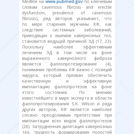
Medline на
www.pubmed.gov
по ключевым
словам cavernous fibrosis and erectile
dysfunction, prevalence of cavernous
fibrosis), ряд авторов указывают, что
по мере старения мужчины КФ, как
следствие системных заболеваний,
приводящих к ишемии кавернозных тел,
становится ведущей причиной ЭД (17, 23).
Поскольку наиболее эффективным
лечением ЭД в том числе на фоне
выраженного кавернозного фиброза
является фаллопротезирование (4),
понимание проблемы КФ важно с позиций
хирурга, который призван обеспечить
качественную и эффективную
имплантацию фаллопротезов на фоне
этого состояния. По мнению
известнейшего в мире эксперта в области
фаллопротезирования S.K. Wilson и ряда
других авторов, КФ является наиболее
сложно преодолимым препятствие при
имплантации всех видов фаллопротезов
(26). Затрудненная дилятация кавернозных
тел, трудность формирования полостей