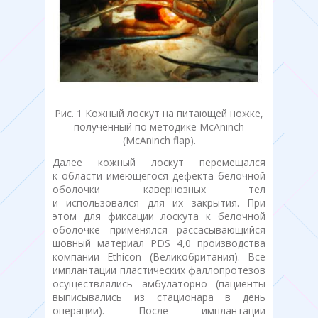
Рис. 1 Кожный лоскут на питающей ножке,
полученный по методике McAninch
(McAninch flap).
Далее кожный лоскут перемещался
к области имеющегося дефекта белочной
оболочки кавернозных тел
и использовался для их закрытия. При
этом для фиксации лоскута к белочной
оболочке применялся рассасывающийся
шовный материал PDS 4,0 производства
компании Ethicon (Великобритания). Все
имплантации пластических фаллопротезов
осуществлялись амбулаторно (пациенты
выписывались из стационара в день
операции). После имплантации