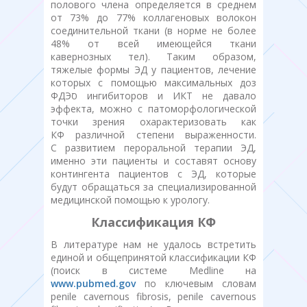
полового члена определяется в среднем
от 73% до 77% коллагеновых волокон
соединительной ткани (в норме не более
48% от всей имеющейся ткани
кавернозных тел). Таким образом,
тяжелые формы ЭД у пациентов, лечение
которых с помощью максимальных доз
ФДЭס ингибиторов и ИКТ не давало
эффекта, можно с патоморфологической
точки зрения охарактеризовать как
КФ различной степени выраженности.
С развитием пероральной терапии ЭД,
именно эти пациенты и составят основу
контингента пациентов с ЭД, которые
будут обращаться за специализированной
медицинской помощью к урологу.
Классификация КФ
В литературе нам не удалось встретить
единой и общепринятой классификации КФ
(поиск в системе Medline на
www.pubmed.gov
по ключевым словам
penile cavernous fibrosis, penile cavernous