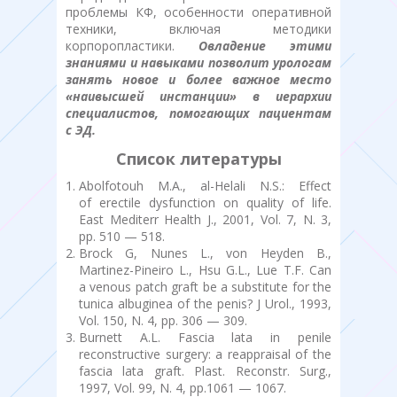
проблемы КФ, особенности оперативной
техники, включая методики
корпоропластики.
Овладение этими
знаниями и навыками позволит урологам
занять новое и более важное место
«наивысшей инстанции» в иерархии
специалистов, помогающих пациентам
с ЭД.
Список литературы
Abolfotouh M.A., al-Helali N.S.: Effect
of erectile dysfunction on quality of life.
East Mediterr Health J., 2001, Vol. 7, N. 3,
pp. 510 — 518.
Brock G, Nunes L., von Heyden B.,
Martinez-Pineiro L., Hsu G.L., Lue T.F. Can
a venous patch graft be a substitute for the
tunica albuginea of the penis? J Urol., 1993,
Vol. 150, N. 4, pp. 306 — 309.
Burnett A.L. Fascia lata in penile
reconstructive surgery: a reappraisal of the
fascia lata graft. Plast. Reconstr. Surg.,
1997, Vol. 99, N. 4, pp.1061 — 1067.