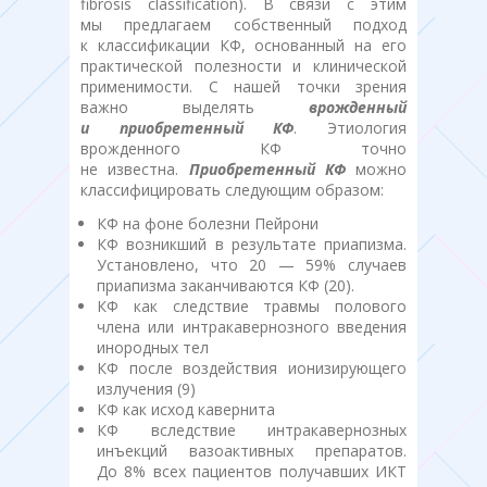
fibrosis classification). В связи с этим
мы предлагаем собственный подход
к классификации КФ, основанный на его
практической полезности и клинической
применимости. С нашей точки зрения
важно выделять
врожденный
и приобретенный КФ
. Этиология
врожденного КФ точно
не известна.
Приобретенный КФ
можно
классифицировать следующим образом:
КФ на фоне болезни Пейрони
КФ возникший в результате приапизма.
Установлено, что 20 — 59% случаев
приапизма заканчиваются КФ (20).
КФ как следствие травмы полового
члена или интракавернозного введения
инородных тел
КФ после воздействия ионизирующего
излучения (9)
КФ как исход кавернита
КФ вследствие интракавернозных
инъекций вазоактивных препаратов.
До 8% всех пациентов получавших ИКТ