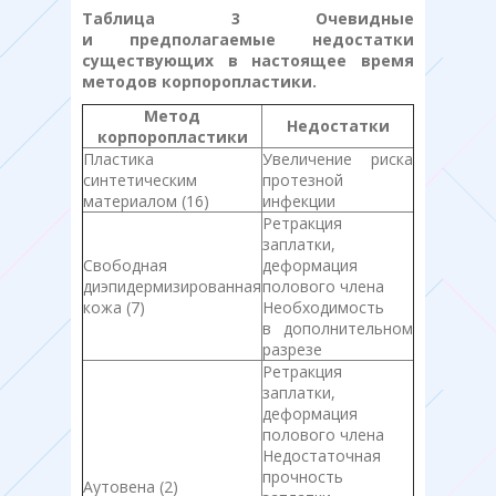
Таблица 3 Очевидные
и предполагаемые недостатки
существующих в настоящее время
методов корпоропластики.
Метод
Недостатки
корпоропластики
Пластика
Увеличение риска
синтетическим
протезной
материалом (16)
инфекции
Ретракция
заплатки,
Свободная
деформация
диэпидермизированная
полового члена
кожа (7)
Необходимость
в дополнительном
разрезе
Ретракция
заплатки,
деформация
полового члена
Недостаточная
прочность
Аутовена (2)