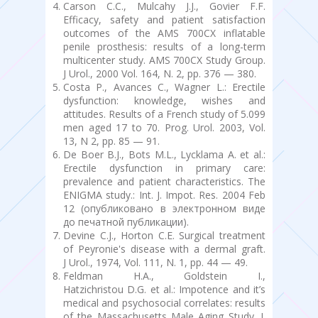
Carson C.C., Mulcahy J.J., Govier F.F.
Efficacy, safety and patient satisfaction
outcomes of the AMS 700CX inflatable
penile prosthesis: results of a long-term
multicenter study. AMS 700CX Study Group.
J Urol., 2000 Vol. 164, N. 2, pp. 376 — 380.
Costa P., Avances C., Wagner L.: Erectile
dysfunction: knowledge, wishes and
attitudes. Results of a French study of 5.099
men aged 17 to 70. Prog. Urol. 2003, Vol.
13, N 2, pp. 85 — 91.
De Boer B.J., Bots M.L., Lycklama A. et al.:
Erectile dysfunction in primary care:
prevalence and patient characteristics. The
ENIGMA study.: Int. J. Impot. Res. 2004 Feb
12 (опубликовано в электронном виде
до печатной публикации).
Devine C.J., Horton C.E. Surgical treatment
of Peyronie's disease with a dermal graft.
J Urol., 1974, Vol. 111, N. 1, pp. 44 — 49.
Feldman H.A., Goldstein I.,
Hatzichristou D.G. et al.: Impotence and it’s
medical and psychosocial correlates: results
of the Massachusetts Male Aging Study. J.