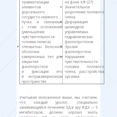
травматизации
на фоне КФ (27)
элементов
Значительное
дорсального
укорочение полового
сосудисто-нервного
члена
пучка и связанных
Деформация
с этим осложнений
цилиндров
(уменьшение
управляемых
чувствительности
гидравлических
головки пениса)
фаллопротезов
«Нехватка» белочной
Эрозия
оболочки
фаллопротеза
кавернозных тел для
Нарушение
закрытия
чувствительности
фаллопротеза
головки полового
и фиксации его
члена, расстройства
в интракавернозном
оргазма
пространстве
Учитывая изложенное выше, мы считаем,
что каждый уролог, специально
занимающийся лечением ЭД в эру ФДЭ — 5
ингибиторов, должен хорошо знать