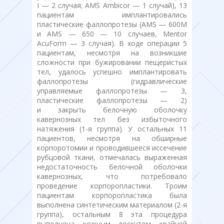
I — 2 случая; AMS Ambicor — 1 случай), 13
пациентам имплантировались
пластические фаллопротезы (AMS — 600М
и AMS — 650 — 10 случаев, Mentor
AcuForm — 3 случая). В ходе операции 5
пациентам, несмотря на возникшие
сложности при бужировании пещеристых
тел, удалось успешно имплантировать
фаллопротезы (гидравлические
управляемые фаллопротезы — 3,
пластические фаллопротезы — 2)
и закрыть белочную оболочку
кавернозных тел без избыточного
натяжения (1-я группа). У остальных 11
пациентов, несмотря на обширные
корпоротомии и проводившееся иссечение
рубцовой ткани, отмечалась выраженная
недостаточность белочной оболочки
кавернозных, что потребовало
проведение корпоропластики. Троим
пациентам корпоропластика была
выполнена синтетическим материалом (2-я
группа), остальным 8 эта процедура
выполнена кожным лоскутом крайней