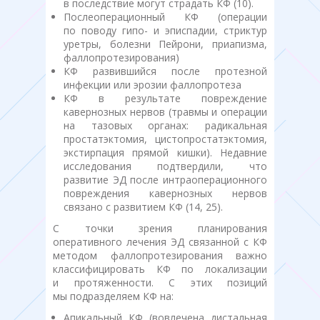
в последствие могут страдать КФ (10).
Послеоперационный КФ (операции
по поводу гипо- и эписпадии, стриктур
уретры, болезни Пейрони, приапизма,
фаллопротезирования)
КФ развившийся после протезной
инфекции или эрозии фаллопротеза
КФ в результате повреждение
кавернозных нервов (травмы и операции
на тазовых органах: радикальная
простатэктомия, цистопростатэктомия,
экстирпация прямой кишки). Недавние
исследования подтвердили, что
развитие ЭД после интраоперационного
повреждения кавернозных нервов
связано с развитием КФ (14, 25).
С точки зрения планирования
оперативного лечения ЭД связанной с КФ
методом фаллопротезирования важно
классифицировать КФ по локализации
и протяженности. С этих позиций
мы подразделяем КФ на:
Апикальный КФ (вовлечена дистальная