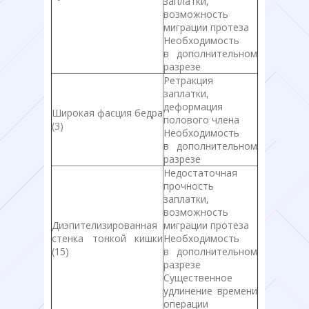
заплатки,
возможность
миграции протеза
Необходимость
в дополнительном
разрезе
Ретракция
заплатки,
деформация
Широкая фасция бедра
полового члена
(3)
Необходимость
в дополнительном
разрезе
Недостаточная
прочность
заплатки,
возможность
Диэпителизированная
миграции протеза
стенка тонкой кишки
Необходимость
(15)
в дополнительном
разрезе
Существенное
удлинение времени
операции