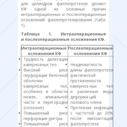
для цилиндров фаллопротезов делают
КФ одной из основных причин
интраоперационных и послеоперационных
осложнений фаллопротезирования (табл.
1).
Таблица 1. Интраоперационные
и послеоперационные осложнения КФ.
Интраоперационные
Послеоперационные
осложнения КФ
осложнения КФ
Трудность дилятации
кавернозных тел
Неадекватность
Высокий риск
длины фаллопротеза
перфорации белочной
фактической
оболочки
протяженности
кавернозных тел,
каверноз-ных тел
особенно в области
и различные виды
ножек, апикальной
деформа-ций
части и перегородки
полового члена
(crossover)
Протезная инфекция
Повышенный риск
с частотой до 20%
перфорации уретры
после имплантаций
Повышенный риск
фаллопротеза