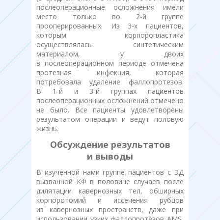
послеоперационные осложнения имели
место только во 2-й группе
прооперированных. Из 3-х пациентов,
которым корпоропластика
осуществлялась синтетическим
материалом, у двоих
в послеоперационном периоде отмечена
протезная инфекция, которая
потребовала удаление фаллопротезов.
В 1-й и 3-й группах пациентов
послеоперационных осложнений отмечено
не было. Все пациенты удовлетворены
результатом операции и ведут половую
жизнь.
Обсуждение результатов
и выводы
В изученной нами группе пациентов с ЭД
вызванной КФ в половине случаев после
дилятации кавернозных тел, обширных
корпоротомий и иссечения рубцов
из кавернозных пространств, даже при
использовании узких фаллопротезов AMS,