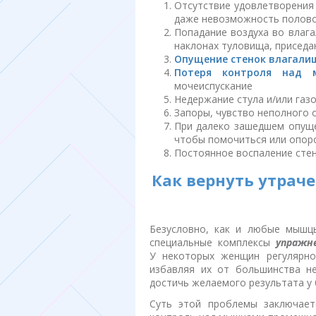
Отсутствие удовлетворения
даже невозможность полов
Попадание воздуха во влага
наклонах туловища, приседа
Опущение стенок влагалищ
Потеря контроля над 
мочеиспускание
Недержание стула и/или газ
Запоры, чувство неполного
При далеко зашедшем опуще
чтобы помочиться или опор
Постоянное воспаление стен
Как вернуть утрач
Безусловно, как и любые мышц
специальные комплексы
упражн
У некоторых женщин регулярно
избавляя их от большинства не
достичь желаемого результата у
Суть этой проблемы заключает