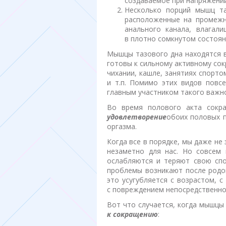
создаваемое при напряжени
Несколько порций мышц та
расположенные на промежн
анального канала, влагал
в плотно сомкнутом состояни
Мышцы тазового дна находятся в
готовы к сильному активному сок
чихании, кашле, занятиях спорто
и т.п. Помимо этих видов повс
главным участником такого важно
Во время полового акта сокр
удовлетворение
обоих половых п
оргазма.
Когда все в порядке, мы даже не
незаметно для нас. Но совсем 
ослабляются и теряют свою спо
проблемы возникают после родов
это усугубляется с возрастом, 
с повреждением непосредственно 
Вот что случается, когда мышцы
к сокращению
: