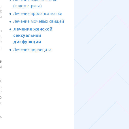
(эндометрита)
,
:
Лечение пролапса матки
я
Лечение мочевых свищей
Лечение женской
а
сексуальной
,
дисфункции
е
,
Лечение цервицита
е
и
т
,
е
о
к
ь