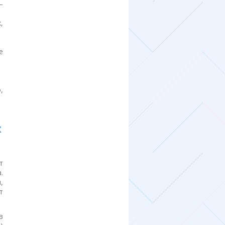
—
,
е
,
х
т
.
,
т
в