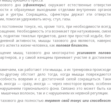
и мышц брюшного пресса.
зового дна (
сфинктеры
) окружают естественные отверстия
ости и образуемые выходными отделами внутренних органов
ища и уретры. Сокращаясь, сфинктеры держат эти отверсти
и, помогая удерживать мочу, стул, газы.
 постоянном тонусе, но, кроме того, при необходимости всегд
ращению. Необходимость эта возникает при натуживании, смехе
м, поднятии тяжелых предметов, даже при простой ходьбе, бег
едневной активности, мышцы тазового дна являются, наверно
го аспекта жизни человека, как
половая близость
.
ащение мышц тазового дна многократно
усиливает полово
артнеров, а у самой женщины принимает участие в достижени
 замечаем, как работают эти мышцы, а их тренировка происходи
по-другому обстоит дело тогда, когда мышцы повреждаются
собность вовремя и с достаточной силой сокращаться. Таки
, иногда — сразу, иногда — через некоторое время, особенн
с нарушением гормонального фона. Связано это может быть ка
мышечных волокон, так и с нарушением их нервной регуляции.
 тазового дна полностью
теряют свой тонус или способност