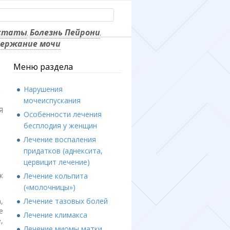
остаты
Болезнь Пейрони
,
,
ержание мочи
Меню раздела
Нарушения
мочеиспускания
Я
Особенности лечения
бесплодия у женщин
Лечение воспаления
придатков (аднексита,
цервицит лечение)
к
Лечение кольпита
(«молочницы»)
Лечение тазовых болей
,
е
Лечение климакса
,
Лечение миомы матки