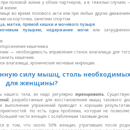
 при половой жизни у обоих партнеров, а в тяжелых случаях 
ой жизни
лище во время полового акта или при любых других движениях
нии на корточки, занятиях спортом
а, матки, прямой кишки и мочевого пузыря
мочевым пузырем,
недержание мочи
или затрудненно
ов
 опорожнения кишечника
нии — необходимость вправления стенок влагалища для того
ожнить кишечник.
ок влагалища, хронические мочевые инфекции.
енную силу мышц, столь необходимы
для женщины?
ы нашего тела, их надо регулярно
тренировать
. Существую
ений
, разработанные для восстановления мышц тазового дна
е выполнение упражнений приводит к хорошим результатам
приятностей. Но есть одна проблема, которая не позволяе
 большей части женщин с ослабленным тазовым дном.
ся в том, что около 50% женщин, утративших после родо