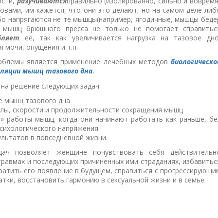
ости,
разучиваются
правильно (изолированно, сильно и вовремя
овами, им кажется, что они это делают, но на самом деле либ
ибо напрягаются не те мышцы(например, ягодичные, мышцы беде
 мышц брюшного пресса не только не помогает справитьс
бляет
ее, так как увеличивается нагрузка на тазовое дно
 мочи, опущения и т.п.
облемы является применение лечебных методов
биологическо
ляции мышц тазового дна
.
 на решение следующих задач:
е мышц тазового дна
лы, скорости и продолжительности сокращения мышц
» работы мышц, когда они начинают работать как раньше, бе
сихологического напряжения.
льтатов в повседневной жизни.
дач позволяет женщине почувствовать себя действительн
травмах и последующих причиненных ими страданиях, избавитьс
ратить его появление в будущем, справиться с прогрессирующи
тки, восстановить гармонию в сексуальной жизни и в семье.