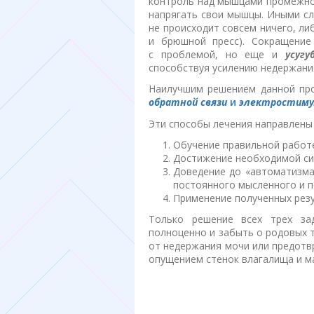
контроль над мышцами промежн
напрягать свои мышцы. Иными сл
не происходит совсем ничего, л
и брюшной пресс). Сокращение
с проблемой, но еще и
усугу
способствуя усилению недержания
Наилучшим решением данной пр
обратной связи
и
электростиму
Эти способы лечения направлены
Обучение правильной работ
Достижение необходимой си
Доведение до «автоматизма
постоянного мысленного и п
Применение полученных резу
Только решение всех трех за
полноценно и забыть о родовых 
от недержания мочи или предотв
опущением стенок влагалища и ма