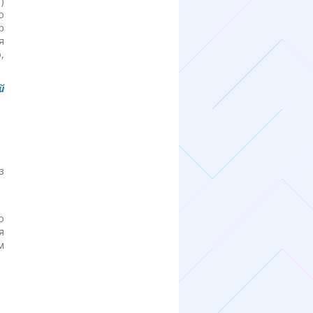
)
о
р
я
,
й
з
о
я
м